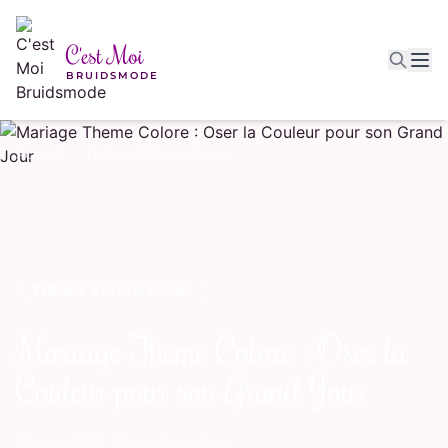
Aller au contenu principal
C'est Moi
BRUIDSMODE
Accueil
/
Thèmes & Inspirations
THÈMES & INSPIRATIONS
Mariage Theme Colore : Oser la
Couleur pour son Grand Jour
14 mars 2026
· 17 min de lecture