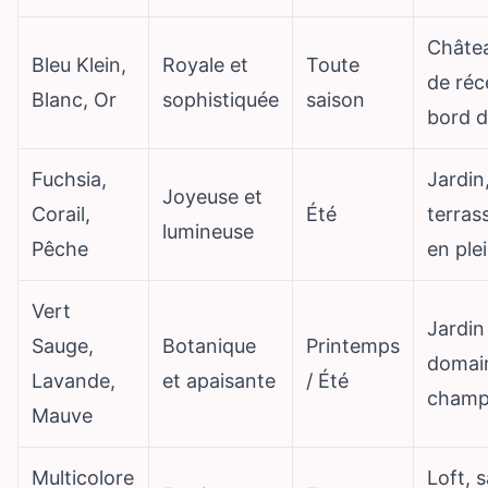
Châtea
Bleu Klein,
Royale et
Toute
de réc
Blanc, Or
sophistiquée
saison
bord 
Fuchsia,
Jardin
Joyeuse et
Corail,
Été
terrass
lumineuse
Pêche
en plei
Vert
Jardin
Sauge,
Botanique
Printemps
domai
Lavande,
et apaisante
/ Été
champ
Mauve
Multicolore
Loft, s