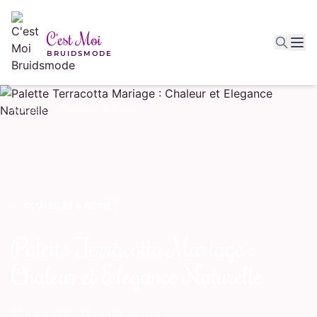
Aller au contenu principal
C'est Moi
BRUIDSMODE
Accueil
/
Couleurs & Déco
COULEURS & DÉCO
Palette Terracotta Mariage :
Chaleur et Elegance Naturelle
14 mars 2026
· 12 min de lecture