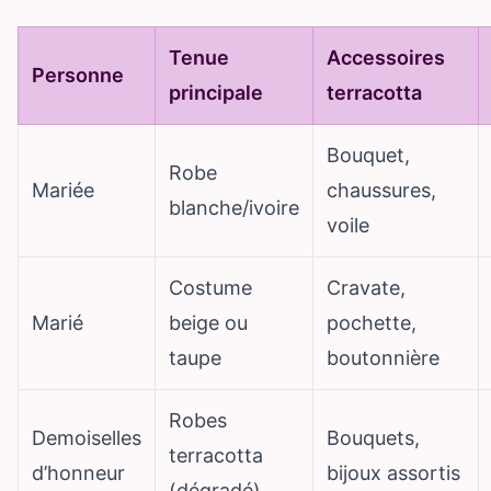
Tenue
Accessoires
Personne
principale
terracotta
Bouquet,
Robe
Mariée
chaussures,
blanche/ivoire
voile
Costume
Cravate,
Marié
beige ou
pochette,
taupe
boutonnière
Robes
Demoiselles
Bouquets,
terracotta
d’honneur
bijoux assortis
(dégradé)