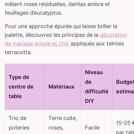
mêlant roses résiduelles, dahlias ambre et
feuillages d’eucalyptus.
Pour une approche épurée qui laisse briller la
palette, découvrez les principes de la
décoration
de mariage simple et chic
appliqués aux teintes
terracotta.
Niveau
Type de
de
Budge
centre de
Matériaux
difficulté
estima
table
DIY
Trio de
Terre cuite,
15-25 
poteries
roses,
Facile
par tab